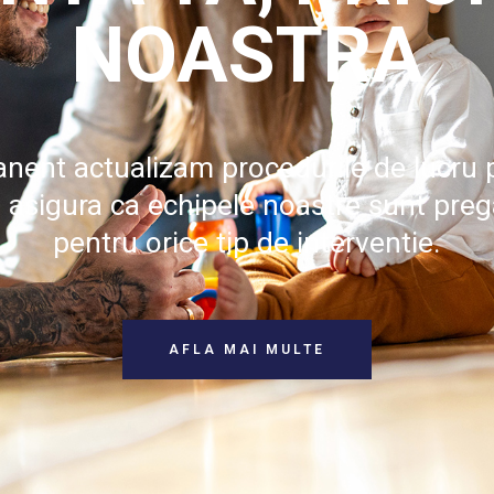
NOASTRA
nent actualizam procedurile de lucru 
 asigura ca echipele noastre sunt preg
pentru orice tip de interventie.
AFLA MAI MULTE