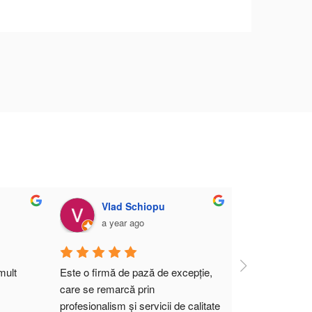
Andrei1009
Andra IK
a year ago
a year ago
Cea mai buna firma de paza cu 
care am colaborat pana acum. 
Recomand cu incredere!