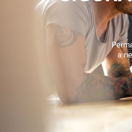
Perma
a ne