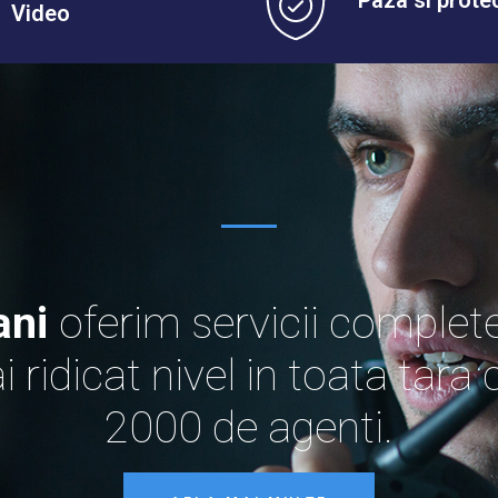
Paza si prote
Video
ani
oferim servicii complete
i ridicat nivel in toata tar
2000 de agenti.