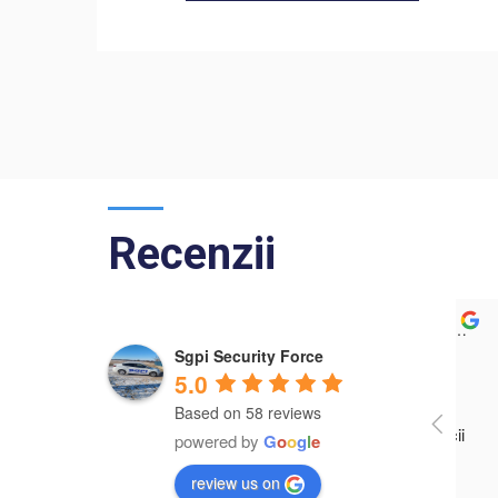
Recenzii
Mihai Răzvan Cucu
Sgpi Security Force
a year ago
5.0
Based on 58 reviews
powered by
G
o
o
g
l
e
review us on