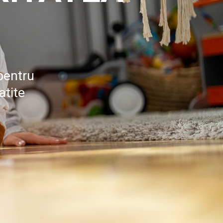
pentru
atite