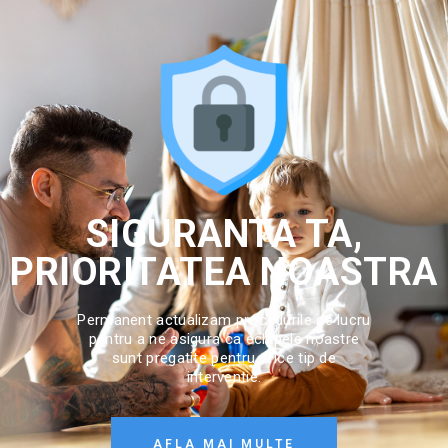
SIGURANTA TA,
PRIORITATEA NOASTRA
Permanent actualizam procedurile de lucru
pentru a ne asigura ca echipele noastre
sunt pregatite pentru orice tip de
interventie.
AFLA MAI MULTE